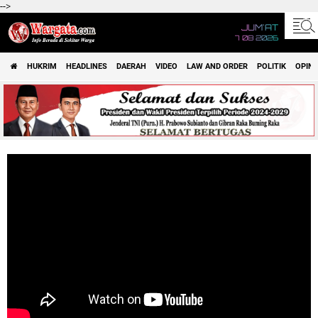
-->
JUM'AT
7 08 2026
HUKRIM
HEADLINES
DAERAH
VIDEO
LAW AND ORDER
POLITIK
OPINI