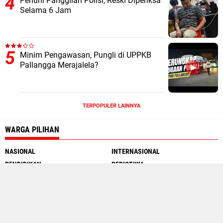
Penuhi Panggilan Polisi, Reski Diperiksa
Selama 6 Jam
Minim Pengawasan, Pungli di UPPKB
Pallangga Merajalela?
TERPOPULER LAINNYA
WARGA PILIHAN
NASIONAL
INTERNASIONAL
PENDIDIKAN
PERISTIWA
MOTOGP
INTERNET
SEJARAH
TRAVEL WARGA
Social Media