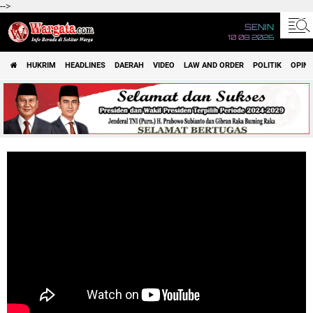
-->
SENIN
10 08 2026
HUKRIM
HEADLINES
DAERAH
VIDEO
LAW AND ORDER
POLITIK
OPINI