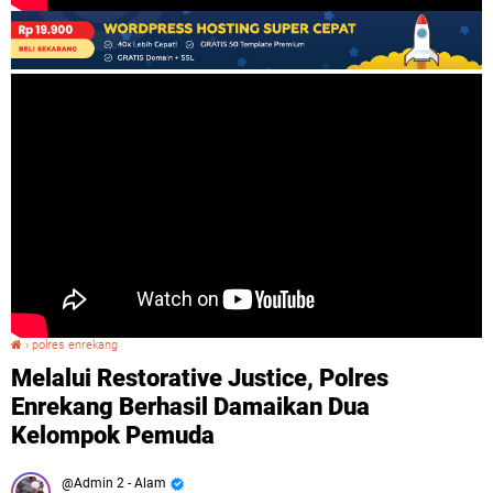
›
polres enrekang
Melalui Restorative Justice, Polres Enrekang Berhasil Damaikan Dua Kelompok Pemuda
Melalui Restorative Justice, Polres
Enrekang Berhasil Damaikan Dua
Kelompok Pemuda
Admin 2 - Alam