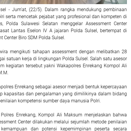
ulsel - Jum'at, (22/5). Dalam rangka mendukung pembinaan
olri serta mencetak pejabat yang profesional dan kompeten di
tas, Polda Sulawesi Selatan menggelar Assessment Center
Kasat Lantas Eselon IV A jajaran Polda Sulsel, bertempat di
 Center Biro SDM Polda Sulsel.
wira mengikuti tahapan assessment dengan melibatkan 28
gai satuan kerja di lingkungan Polda Sulsel. Salah satu asesor
lam kegiatan tersebut yakni Wakapolres Enrekang Kompol Ali
M.M.
apolres Enrekang sebagai asesor menjadi bentuk kepercayaan
p kapasitas dan pengalaman yang dimilikinya dalam bidang
penilaian kompetensi sumber daya manusia Polri.
 Polres Enrekang, Kompol Ali Maksum menjelaskan bahwa
ssment Center dilakukan melalui sejumlah metode penilaian
kemampuan dan potensi kepemimpinan peserta secara