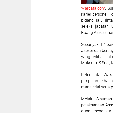
Wargata.com
, S
karier personel P
bidang lalu lin
seleksi jabatan 
Ruang Assessment
Sebanyak 12 per
asesor dari berba
yang terlibat da
Maksum, S.Sos., 
Keterlibatan Wak
pimpinan terhada
manajerial serta 
Melalui Sihumas
pelaksanaan Asse
guna mengukur 