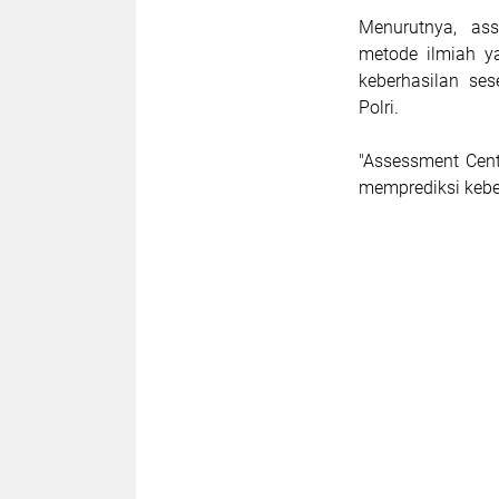
Menurutnya, ass
metode ilmiah y
keberhasilan se
Polri.
"Assessment Cent
memprediksi kebe