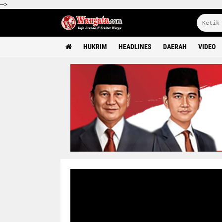
-->
HUKRIM
HEADLINES
DAERAH
VIDEO