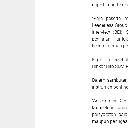
objektif dan teruku
"Para peserta m
Leaderless Group
Interview (BEI).
penilaian unt
kepemimpinan pes
Kegiatan terseb
Binkar Biro SDM P
Dalam sambutan
instrumen pentin
"Assessment Cent
kompetensi para
persyaratan dala
maupun penugasan