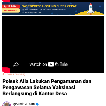
›
polres enrekang
Polsek Alla Lakukan Pengamanan dan Pengawasan Selama Vaksinasi Berlangsung di Kantor Desa
Polsek Alla Lakukan Pengamanan dan
Pengawasan Selama Vaksinasi
Berlangsung di Kantor Desa
Admin 3 - Sam