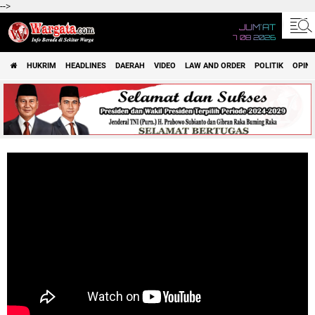
-->
JUM'AT
7 08 2026
HUKRIM
HEADLINES
DAERAH
VIDEO
LAW AND ORDER
POLITIK
OPINI