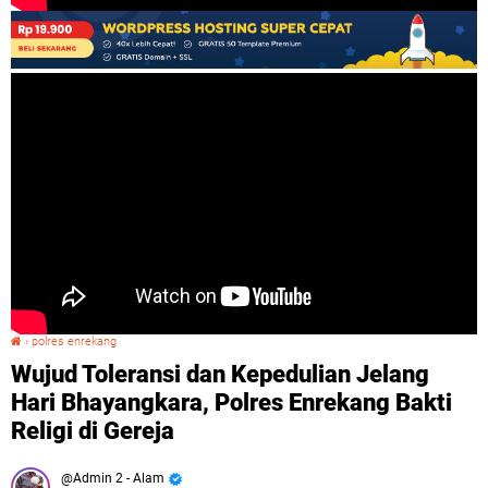
›
polres enrekang
Wujud Toleransi dan Kepedulian Jelang Hari Bhayangkara, Polres Enrekang Bakti Religi di Gereja
Wujud Toleransi dan Kepedulian Jelang
Hari Bhayangkara, Polres Enrekang Bakti
Religi di Gereja
Admin 2 - Alam