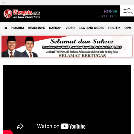
-->
KAMIS
6 08 2026
HUKRIM
HEADLINES
DAERAH
VIDEO
LAW AND ORDER
POLITIK
OPINI