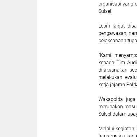
organisasi yang e
Sulsel.
Lebih lanjut di
pengawasan, nam
pelaksanaan tuga
“Kami menyampai
kepada Tim Audit
dilaksanakan sec
melakukan evalu
kerja jajaran Pold
Wakapolda juga
merupakan masuka
Sulsel dalam upay
Melalui kegiatan 
terus melakukan 