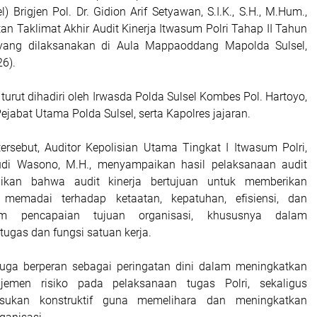
) Brigjen Pol. Dr. Gidion Arif Setyawan, S.I.K., S.H., M.Hum.,
an Taklimat Akhir Audit Kinerja Itwasum Polri Tahap II Tahun
ang dilaksanakan di Aula Mappaoddang Mapolda Sulsel,
6).
 turut dihadiri oleh Irwasda Polda Sulsel Kombes Pol. Hartoyo,
 Pejabat Utama Polda Sulsel, serta Kapolres jajaran.
ersebut, Auditor Kepolisian Utama Tingkat I Itwasum Polri,
 Budi Wasono, M.H., menyampaikan hasil pelaksanaan audit
aikan bahwa audit kinerja bertujuan untuk memberikan
memadai terhadap ketaatan, kepatuhan, efisiensi, dan
lam pencapaian tujuan organisasi, khususnya dalam
ugas dan fungsi satuan kerja.
t juga berperan sebagai peringatan dini dalam meningkatkan
ajemen risiko pada pelaksanaan tugas Polri, sekaligus
ukan konstruktif guna memelihara dan meningkatkan