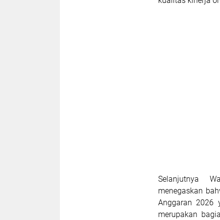
kualitas kinerja o
Selanjutnya W
menegaskan bahw
Anggaran 2026 y
merupakan bagia