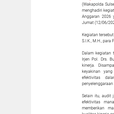
(Wakapolda Sulsel
menghadiri kegiat
Anggaran 2026 y
Jumat (12/06/202
Kegiatan tersebut
S.I.K., M.H., para
Dalam kegiatan t
Irjen Pol. Drs.
kinerja. Disamp
keyakinan yang 
efektivitas da
penyelenggaraan t
Selain itu, audi
efektivitas man
memberikan mas