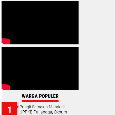
WARGA POPULER
Pungli Semakin Marak di
UPPKB Pallangga, Oknum