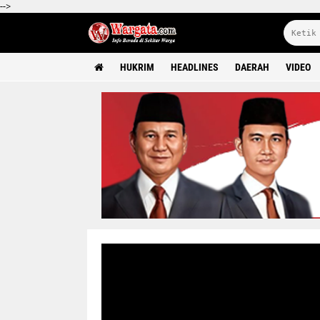
-->
HUKRIM
HEADLINES
DAERAH
VIDEO